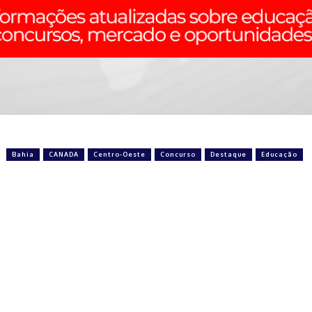
Bahia
CANADA
Centro-Oeste
Concurso
Destaque
Educação