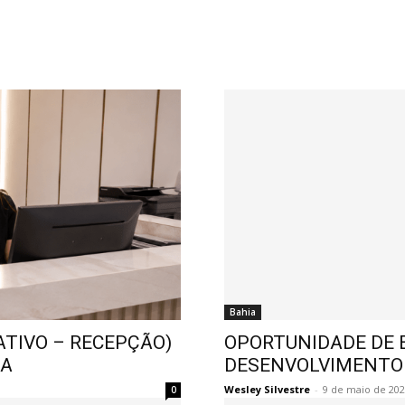
Bahia
ATIVO – RECEPÇÃO)
OPORTUNIDADE DE E
BA
DESENVOLVIMENTO
Wesley Silvestre
-
9 de maio de 20
0