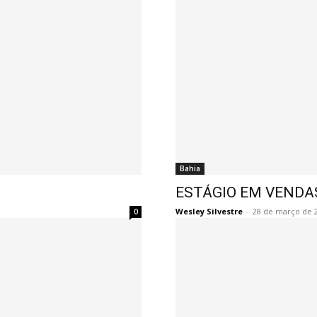
Bahia
ESTÁGIO EM VENDA
Wesley Silvestre
-
28 de março de 
0