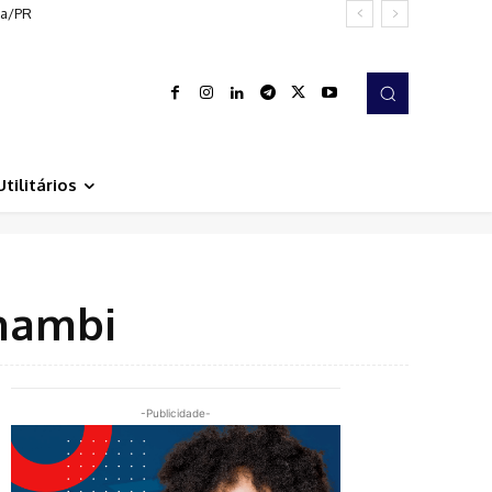
ba/PR
Utilitários
nambi
-Publicidade-