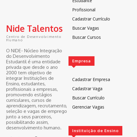
Estudante
Profissional
Cadastrar Currículo
Nide Talentos
Buscar Vagas
Buscar Cursos
Centro de Desenvolvimento
Humano
O NIDE- Núcleo Integração
do Desenvolvimento
Empresa
Estudantil é uma entidade
privada que desde o ano
2000 tem objetivo de
integrar Instituições de
Cadastrar Empresa
Ensino, estudantes,
Cadastrar Vaga
profissionais a empresas,
promovendo estágios
Buscar Currículo
curriculares, cursos de
aprendizagem, recrutamento,
Gerenciar Vagas
seleção e vagas de emprego
junto a seus parceiros,
possibilitando assim,
desenvolvimento humano.
Instituição de Ensino