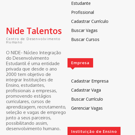
Estudante
Profissional
Cadastrar Currículo
Nide Talentos
Buscar Vagas
Buscar Cursos
Centro de Desenvolvimento
Humano
O NIDE- Núcleo Integração
do Desenvolvimento
Empresa
Estudantil é uma entidade
privada que desde o ano
2000 tem objetivo de
integrar Instituições de
Cadastrar Empresa
Ensino, estudantes,
Cadastrar Vaga
profissionais a empresas,
promovendo estágios
Buscar Currículo
curriculares, cursos de
aprendizagem, recrutamento,
Gerenciar Vagas
seleção e vagas de emprego
junto a seus parceiros,
possibilitando assim,
desenvolvimento humano.
Instituição de Ensino