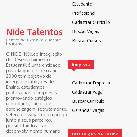
Estudante
Profissional
Cadastrar Currículo
Nide Talentos
Buscar Vagas
Buscar Cursos
Centro de Desenvolvimento
Humano
O NIDE- Núcleo Integração
do Desenvolvimento
Empresa
Estudantil é uma entidade
privada que desde o ano
2000 tem objetivo de
integrar Instituições de
Cadastrar Empresa
Ensino, estudantes,
Cadastrar Vaga
profissionais a empresas,
promovendo estágios
Buscar Currículo
curriculares, cursos de
aprendizagem, recrutamento,
Gerenciar Vagas
seleção e vagas de emprego
junto a seus parceiros,
possibilitando assim,
desenvolvimento humano.
Instituição de Ensino