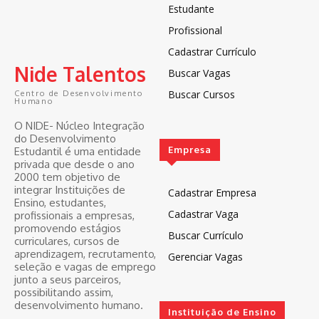
Estudante
Profissional
Cadastrar Currículo
Nide Talentos
Buscar Vagas
Buscar Cursos
Centro de Desenvolvimento
Humano
O NIDE- Núcleo Integração
do Desenvolvimento
Empresa
Estudantil é uma entidade
privada que desde o ano
2000 tem objetivo de
integrar Instituições de
Cadastrar Empresa
Ensino, estudantes,
Cadastrar Vaga
profissionais a empresas,
promovendo estágios
Buscar Currículo
curriculares, cursos de
aprendizagem, recrutamento,
Gerenciar Vagas
seleção e vagas de emprego
junto a seus parceiros,
possibilitando assim,
desenvolvimento humano.
Instituição de Ensino