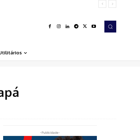
Utilitários
apá
-Publicidade-