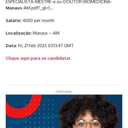
ESPECIALISTA-MESTRE-e.ou-DOUTOR-BIOMEDICINA-
Manaus
-AM.pdf?_gl=1…
Salário
: 4000 per month
Localização
: Manaus – AM
Data
: Fri, 21 Feb 2025 03:13:47 GMT
Clique aqui para se candidatar.
-Publicidade-