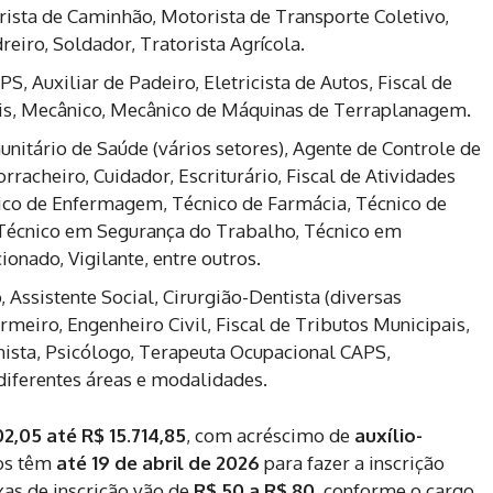
rista de Caminhão, Motorista de Transporte Coletivo,
eiro, Soldador, Tratorista Agrícola.
S, Auxiliar de Padeiro, Eletricista de Autos, Fiscal de
is, Mecânico, Mecânico de Máquinas de Terraplanagem.
itário de Saúde (vários setores), Agente de Controle de
rracheiro, Cuidador, Escriturário, Fiscal de Atividades
nico de Enfermagem, Técnico de Farmácia, Técnico de
 Técnico em Segurança do Trabalho, Técnico em
onado, Vigilante, entre outros.
, Assistente Social, Cirurgião-Dentista (diversas
ermeiro, Engenheiro Civil, Fiscal de Tributos Municipais,
nista, Psicólogo, Terapeuta Ocupacional CAPS,
diferentes áreas e modalidades.
02,05 até R$ 15.714,85
, com acréscimo de
auxílio-
dos têm
até 19 de abril de 2026
para fazer a inscrição
axas de inscrição vão de
R$ 50 a R$ 80
, conforme o cargo