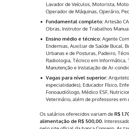
Lavador de Veículos, Motorista, Moto
Operador de Máquinas, Operário, Pedr
Fundamental completo:
Artesão CAP
Obras, Instrutor de Trabalhos Manua
Ensino médio e técnico:
Agente Comun
Endemias, Auxiliar de Saúde Bucal, Bo
Urbanas e de Posturas, Padeiro, Téc
Radiologia, Técnico em Informática,
Manutenção e Instalação de Ar-condici
Vagas para nível superior:
Arquiteto
especialidades), Educador Físico, Enf
Fonoaudiólogo, Médico ESF, Nutricio
Veterinário, além de professores em 
Os salários oferecidos variam de
R$ 1.7
alimentação de R$ 500,00
. Interessa
pelo site oficial da banca Consesp. As t