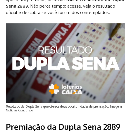
Sena 2889
. Não perca tempo: acesse, veja o resultado
oficial e descubra se você foi um dos contemplados.
Resultado da Dupla Sena que oferece duas oportunidades de premiação. Imagem:
Notícias Concursos
Premiação da Dupla Sena 2889