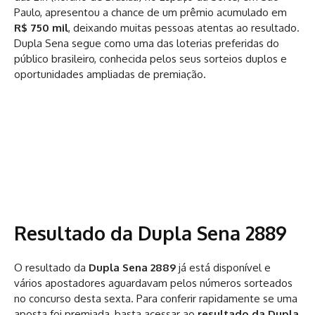
Paulo, apresentou a chance de um prêmio acumulado em
R$ 750 mil
, deixando muitas pessoas atentas ao resultado.
Dupla Sena segue como uma das loterias preferidas do
público brasileiro, conhecida pelos seus sorteios duplos e
oportunidades ampliadas de premiação.
Resultado da Dupla Sena 2889
O resultado da
Dupla Sena 2889
já está disponível e
vários apostadores aguardavam pelos números sorteados
no concurso desta sexta. Para conferir rapidamente se uma
aposta foi premiada, basta acessar ao
resultado da Dupla