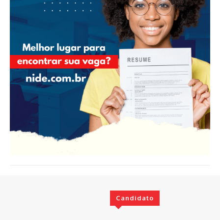
Candidato