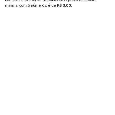
mínima, com 6 números, é de
R$ 3,00
.