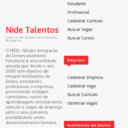
Estudante
Profissional
Cadastrar Currículo
Nide Talentos
Buscar Vagas
Buscar Cursos
Centro de Desenvolvimento
Humano
O NIDE- Núcleo Integração
do Desenvolvimento
Empresa
Estudantil é uma entidade
privada que desde o ano
2000 tem objetivo de
integrar Instituições de
Cadastrar Empresa
Ensino, estudantes,
Cadastrar Vaga
profissionais a empresas,
promovendo estágios
Buscar Currículo
curriculares, cursos de
aprendizagem, recrutamento,
Gerenciar Vagas
seleção e vagas de emprego
junto a seus parceiros,
possibilitando assim,
desenvolvimento humano.
Instituição de Ensino