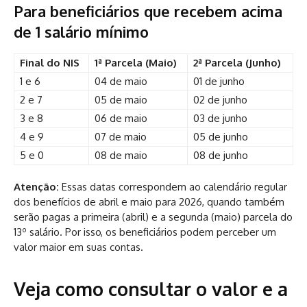
Para beneficiários que recebem acima
de 1 salário mínimo
Final do NIS
1ª Parcela (Maio)
2ª Parcela (Junho)
1 e 6
04 de maio
01 de junho
2 e 7
05 de maio
02 de junho
3 e 8
06 de maio
03 de junho
4 e 9
07 de maio
05 de junho
5 e 0
08 de maio
08 de junho
Atenção:
Essas datas correspondem ao calendário regular
dos benefícios de abril e maio para 2026, quando também
serão pagas a primeira (abril) e a segunda (maio) parcela do
13º salário. Por isso, os beneficiários podem perceber um
valor maior em suas contas.
Veja como consultar o valor e a