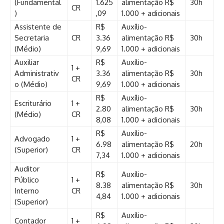
(Fundamental
1.625
alimentação R$
30h
CR
)
,09
1.000 + adicionais
Assistente de
R$
Auxílio-
Secretaria
CR
3.36
alimentação R$
30h
(Médio)
9,69
1.000 + adicionais
Auxiliar
R$
Auxílio-
1 +
Administrativ
3.36
alimentação R$
30h
CR
o (Médio)
9,69
1.000 + adicionais
R$
Auxílio-
Escriturário
1 +
2.80
alimentação R$
30h
(Médio)
CR
8,08
1.000 + adicionais
R$
Auxílio-
Advogado
1 +
6.98
alimentação R$
20h
(Superior)
CR
7,34
1.000 + adicionais
Auditor
R$
Auxílio-
Público
1 +
8.38
alimentação R$
30h
Interno
CR
4,84
1.000 + adicionais
(Superior)
R$
Auxílio-
Contador
1 +