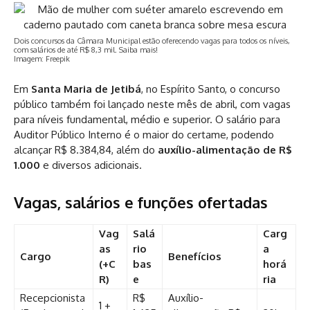
Dois concursos da Câmara Municipal estão oferecendo vagas para todos os níveis,
com salários de até R$ 8,3 mil. Saiba mais!
Imagem: Freepik
Em
Santa Maria de Jetibá
, no Espírito Santo, o concurso
público também foi lançado neste mês de abril, com vagas
para níveis fundamental, médio e superior. O salário para
Auditor Público Interno é o maior do certame, podendo
alcançar R$ 8.384,84, além do
auxílio-alimentação de R$
1.000
e diversos adicionais.
Vagas, salários e funções ofertadas
Vag
Salá
Carg
as
rio
a
Cargo
Benefícios
(+C
bas
horá
R)
e
ria
Recepcionista
R$
Auxílio-
1 +