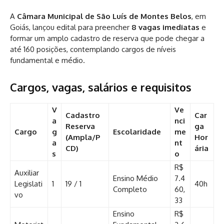
A
Câmara Municipal de São Luís de Montes Belos
, em
Goiás, lançou edital para preencher
8 vagas imediatas
e
formar um amplo cadastro de reserva que pode chegar a
até 160 posições, contemplando cargos de níveis
fundamental e médio.
Cargos, vagas, salários e requisitos
V
Ve
Cadastro
Car
a
nci
Reserva
ga
Cargo
g
Escolaridade
me
(Ampla/P
Hor
a
nt
CD)
ária
s
o
R$
Auxiliar
Ensino Médio
7.4
Legislati
1
19 / 1
40h
Completo
60,
vo
33
Ensino
R$