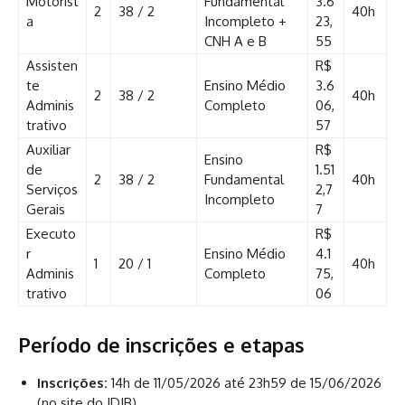
Motorist
Fundamental
3.6
2
38 / 2
40h
a
Incompleto +
23,
CNH A e B
55
Assisten
R$
te
Ensino Médio
3.6
2
38 / 2
40h
Adminis
Completo
06,
trativo
57
Auxiliar
R$
Ensino
de
1.51
2
38 / 2
Fundamental
40h
Serviços
2,7
Incompleto
Gerais
7
Executo
R$
r
Ensino Médio
4.1
1
20 / 1
40h
Adminis
Completo
75,
trativo
06
Período de inscrições e etapas
Inscrições:
14h de 11/05/2026 até 23h59 de 15/06/2026
(no site do IDIB)