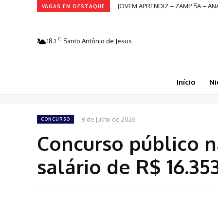
JOVEM APRENDIZ – ZAMP SA – AN
VAGAS EM DESTAQUE
C
18.1
Santo Antônio de Jesus
Início
Ni
8 de julho de 2026
CONCURSO
Concurso público n
salário de R$ 16.35