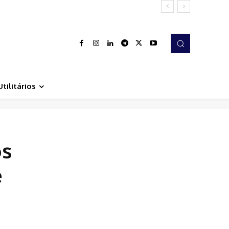
Utilitários
os
e