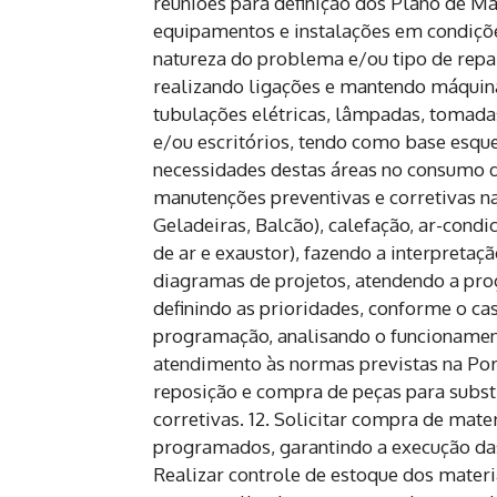
reuniões para definição dos Plano de M
equipamentos e instalações em condiçõe
natureza do problema e/ou tipo de repar
realizando ligações e mantendo máquin
tubulações elétricas, lâmpadas, tomadas,
e/ou escritórios, tendo como base esque
necessidades destas áreas no consumo de 
manutenções preventivas e corretivas n
Geladeiras, Balcão), calefação, ar-condi
de ar e exaustor), fazendo a interpretaç
diagramas de projetos, atendendo a pr
definindo as prioridades, conforme o ca
programação, analisando o funcionamen
atendimento às normas previstas na Porta
reposição e compra de peças para substi
corretivas. 12. Solicitar compra de mat
programados, garantindo a execução das
Realizar controle de estoque dos mater