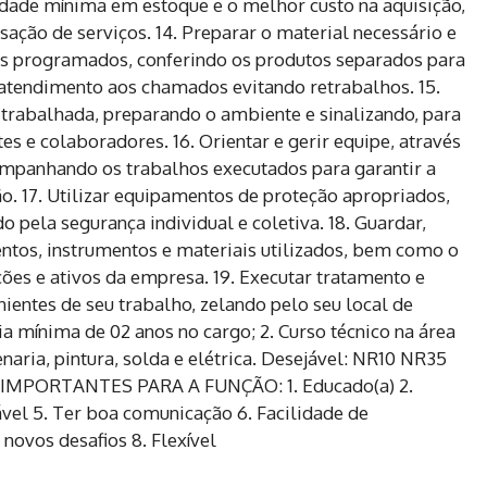
idade mínima em estoque e o melhor custo na aquisição,
ação de serviços. 14. Preparar o material necessário e
os programados, conferindo os produtos separados para
 atendimento aos chamados evitando retrabalhos. 15.
 trabalhada, preparando o ambiente e sinalizando, para
es e colaboradores. 16. Orientar e gerir equipe, através
ompanhando os trabalhos executados para garantir a
ão. 17. Utilizar equipamentos de proteção apropriados,
 pela segurança individual e coletiva. 18. Guardar,
ntos, instrumentos e materiais utilizados, bem como o
ções e ativos da empresa. 19. Executar tratamento e
nientes de seu trabalho, zelando pelo seu local de
 mínima de 02 anos no cargo; 2. Curso técnico na área
naria, pintura, solda e elétrica. Desejável: NR10 NR35
ORTANTES PARA A FUNÇÃO: 1. Educado(a) 2.
ável 5. Ter boa comunicação 6. Facilidade de
novos desafios 8. Flexível