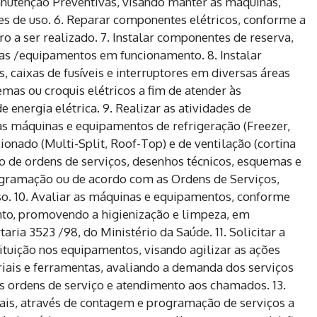
anutenção Preventivas, visando manter as máquinas,
s de uso. 6. Reparar componentes elétricos, conforme a
o a ser realizado. 7. Instalar componentes de reserva,
as /equipamentos em funcionamento. 8. Instalar
 caixas de fusíveis e interruptores em diversas áreas
mas ou croquis elétricos a fim de atender às
energia elétrica. 9. Realizar as atividades de
as máquinas e equipamentos de refrigeração (Freezer,
cionado (Multi-Split, Roof-Top) e de ventilação (cortina
ão de ordens de serviços, desenhos técnicos, esquemas e
ogramação ou de acordo com as Ordens de Serviços,
so. 10. Avaliar as máquinas e equipamentos, conforme
to, promovendo a higienização e limpeza, em
ria 3523 /98, do Ministério da Saúde. 11. Solicitar a
tuição nos equipamentos, visando agilizar as ações
eriais e ferramentas, avaliando a demanda dos serviços
 ordens de serviço e atendimento aos chamados. 13.
iais, através de contagem e programação de serviços a