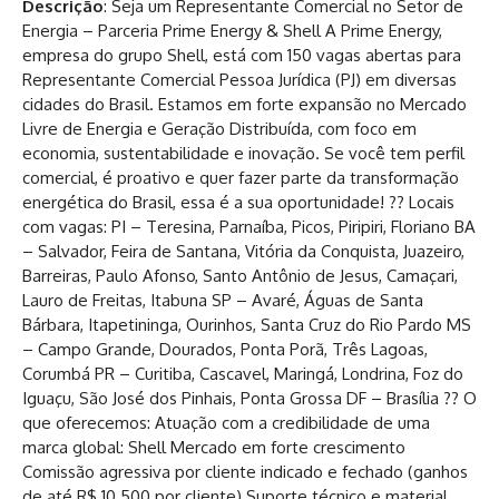
Descrição
: Seja um Representante Comercial no Setor de
Energia – Parceria Prime Energy & Shell A Prime Energy,
empresa do grupo Shell, está com 150 vagas abertas para
Representante Comercial Pessoa Jurídica (PJ) em diversas
cidades do Brasil. Estamos em forte expansão no Mercado
Livre de Energia e Geração Distribuída, com foco em
economia, sustentabilidade e inovação. Se você tem perfil
comercial, é proativo e quer fazer parte da transformação
energética do Brasil, essa é a sua oportunidade! ?? Locais
com vagas: PI – Teresina, Parnaíba, Picos, Piripiri, Floriano BA
– Salvador, Feira de Santana, Vitória da Conquista, Juazeiro,
Barreiras, Paulo Afonso, Santo Antônio de Jesus, Camaçari,
Lauro de Freitas, Itabuna SP – Avaré, Águas de Santa
Bárbara, Itapetininga, Ourinhos, Santa Cruz do Rio Pardo MS
– Campo Grande, Dourados, Ponta Porã, Três Lagoas,
Corumbá PR – Curitiba, Cascavel, Maringá, Londrina, Foz do
Iguaçu, São José dos Pinhais, Ponta Grossa DF – Brasília ?? O
que oferecemos: Atuação com a credibilidade de uma
marca global: Shell Mercado em forte crescimento
Comissão agressiva por cliente indicado e fechado (ganhos
de até R$ 10.500 por cliente) Suporte técnico e material