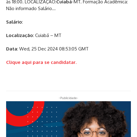
às 18:00. LOCALIZAÇÃO:
Cuiabá
-MT. Formação Acadêmica:
Não informado Salário…
Salário
:
Localização
: Cuiabá – MT
Data
: Wed, 25 Dec 2024 08:53:05 GMT
Clique aqui para se candidatar.
-Publicidade-