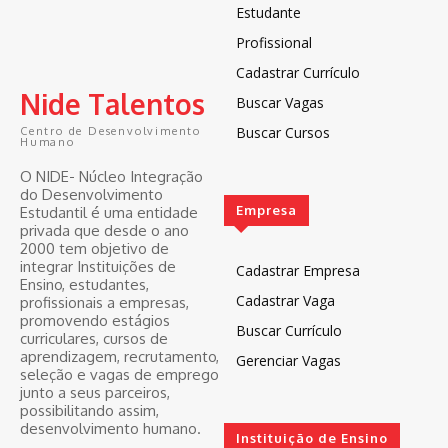
Estudante
Profissional
Cadastrar Currículo
Nide Talentos
Buscar Vagas
Buscar Cursos
Centro de Desenvolvimento
Humano
O NIDE- Núcleo Integração
do Desenvolvimento
Empresa
Estudantil é uma entidade
privada que desde o ano
2000 tem objetivo de
integrar Instituições de
Cadastrar Empresa
Ensino, estudantes,
Cadastrar Vaga
profissionais a empresas,
promovendo estágios
Buscar Currículo
curriculares, cursos de
aprendizagem, recrutamento,
Gerenciar Vagas
seleção e vagas de emprego
junto a seus parceiros,
possibilitando assim,
desenvolvimento humano.
Instituição de Ensino