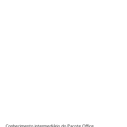
Conhecimento intermediário do Pacote Office,