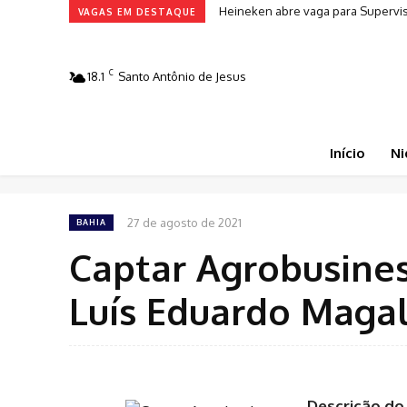
Heineken abre vaga para Supervi
VAGAS EM DESTAQUE
C
18.1
Santo Antônio de Jesus
Início
Ni
27 de agosto de 2021
BAHIA
Captar Agrobusines
Luís Eduardo Maga
Descrição do