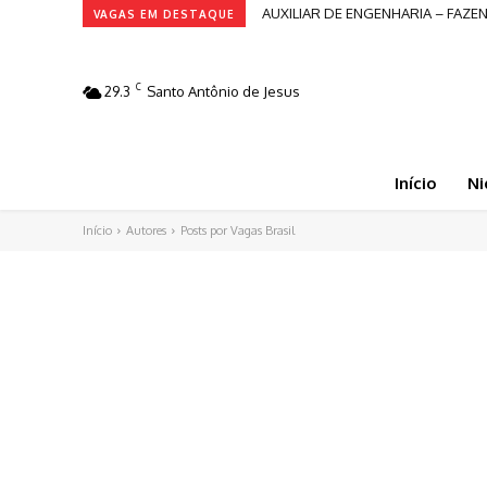
AUXILIAR DE ENGENHARIA – FAZE
VAGAS EM DESTAQUE
C
29.3
Santo Antônio de Jesus
Início
Ni
Início
Autores
Posts por Vagas Brasil