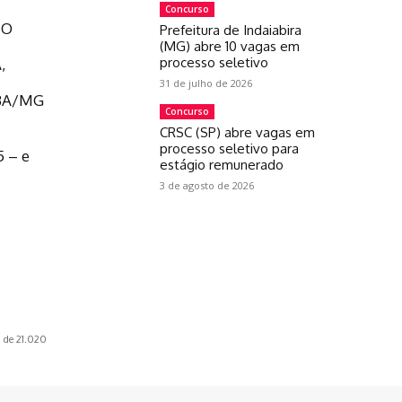
Concurso
IO
Prefeitura de Indaiabira
(MG) abre 10 vagas em
processo seletivo
,
31 de julho de 2026
ÍBA/MG
Concurso
CRSC (SP) abre vagas em
processo seletivo para
5 – e
estágio remunerado
3 de agosto de 2026
 de 21.020