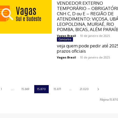
VENDEDOR EXTERNO
TEMPORÁRIO – OBRIGATÓR
CNH C, D ou E – REGIÃO DE
ATENDIMENTO: VIÇOSA, UBÁ
LEOPOLDINA, MURIAÉ, RIO
POMBA, BICAS, ALÉM PARA
Vagas Brasil
-
10 de janeiro de 2025
Concurso
veja quem pode pedir até 202
prazos oficiais
Vagas Brasil
-
10 de janeiro de 2025
1
...
15.869
15.870
15.871
...
21.020
Página 15.870